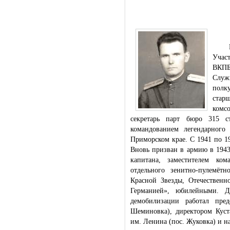
поиск п
Род. 
Учас
ВКПБ 
Служ
полк
ста
комс
секретарь парт бюро 315 с
командованием легендарного
Приморском крае. С 1941 по 19
Вновь призван в армию в 1943
капитана, заместителем ко
отдельного зенитно-пулемёт
Красной Звезды, Отечественн
Германией», юбилейными. Д
демобилизации работал пред
Шеминовка), директором Куста
им. Ленина (пос. Жуковка) и н