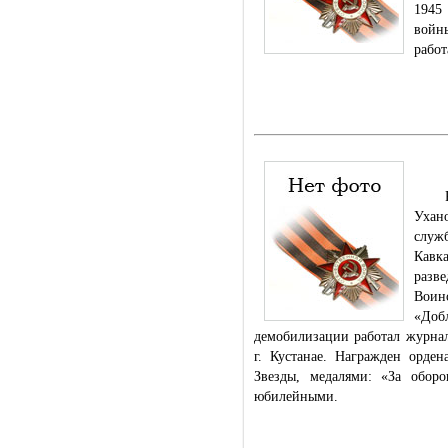
1945
войн
работ
Род.
Ухан
служ
Кавк
разв
Воин
«Доб
демобилизации работал журна
г. Кустанае. Награжден орде
Звезды, медалями: «За оборо
юбилейными.