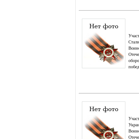
Род.
Уча
Стал
Воин
Отеч
оборо
побед
Род.
Уча
Укра
Воин
Отеч