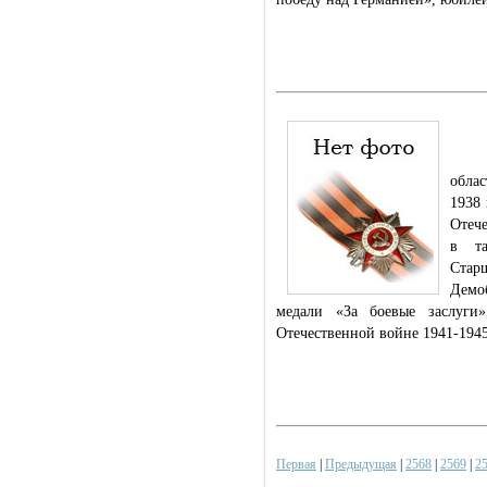
Роди
обла
1938
Отече
в та
Стар
Демо
медали «За боевые заслуги
Отечественной войне 1941-1945
Первая
|
Предыдущая
|
2568
|
2569
|
2