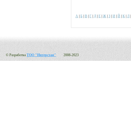
А
|
Б
|
В
|
Г
|
Д
|
Е
|
Ж
|
З
|
И
|
Й
|
К
|
Л
© Разработка
ТОО "Интерстан"
2008-2023