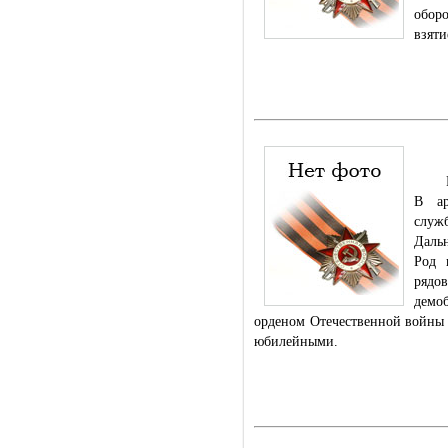
оборо
взяти
Род. 
В ар
слу
Дальн
Род 
рядо
демо
орденом Отечественной войны 2
юбилейными.