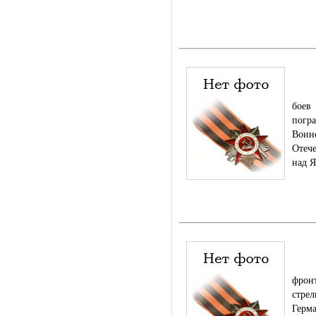
Род.
боев
погр
Воин
Отече
над 
Роди
фрон
стре
Герм