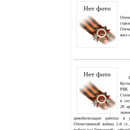
Роди
Отеч
стре
Отече
жил и
Род.
Куст
РВК. 
Стали
в сос
28 а
звани
демобилизации работал в р
Отечественной войны 2-й ст.
победу над Германией», юбиле